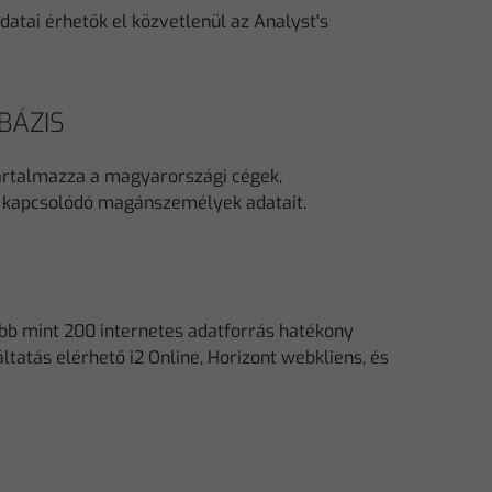
datai érhetők el közvetlenül az Analyst's
BÁZIS
artalmazza a magyarországi cégek,
an kapcsolódó magánszemélyek adatait.
bb mint 200 internetes adatforrás hatékony
ltatás elérhető i2 Online, Horizont webkliens, és