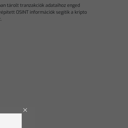
ban tárolt tranzakciók adataihoz enged
eépített OSINT információk segítik a kripto
t.