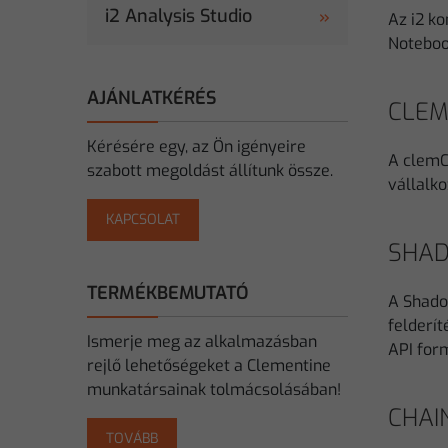
i2 Analysis Studio
Az i2 ko
Notebook
AJÁNLATKÉRÉS
CLEM
Kérésére egy, az Ön igényeire
A clemC
szabott megoldást állítunk össze.
vállalk
KAPCSOLAT
SHAD
TERMÉKBEMUTATÓ
A Shado
felderít
Ismerje meg az alkalmazásban
API for
rejlő lehetőségeket a Clementine
munkatársainak tolmácsolásában!
CHAI
TOVÁBB