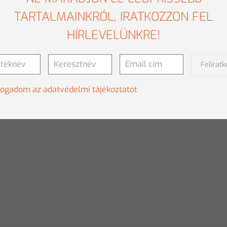
TARTALMAINKRÓL, IRATKOZZON FEL
HÍRLEVELÜNKRE!
Felirat
fogadom az adatvédelmi tájékoztatót