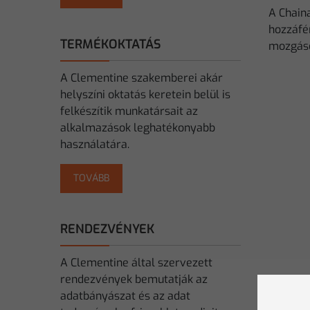
A Chaina
hozzáfér
TERMÉKOKTATÁS
mozgások
A Clementine szakemberei akár
helyszíni oktatás keretein belül is
felkészítik munkatársait az
alkalmazások leghatékonyabb
használatára.
TOVÁBB
RENDEZVÉNYEK
A Clementine által szervezett
rendezvények bemutatják az
adatbányászat és az adat