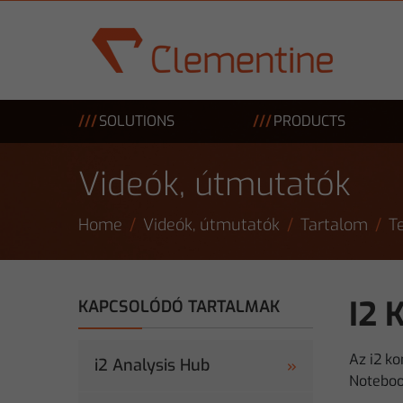
Skip to main content
SOLUTIONS
PRODUCTS
Videók, útmutatók
Home
Videók, útmutatók
Tartalom
T
I2
KAPCSOLÓDÓ TARTALMAK
Az i2 ko
i2 Analysis Hub
Notebook