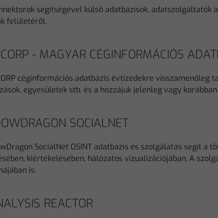
nnektorok segítségével külső adatbázisok, adatszolgáltatók a
 felületéről.
CORP - MAGYAR CÉGINFORMÁCIÓS ADAT
ORP céginformációs adatbázis évtizedekre visszamenőleg t
ozások, egyesületek stb. és a hozzájuk jelenleg vagy korább
OWDRAGON SOCIALNET
wDragon SocialNet OSINT adatbázis és szolgálatás segít a tö
ésében, kiértékelésében, hálózatos vizualizációjában. A szolgá
májában is.
NALYSIS REACTOR