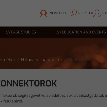
NEWSLETTER
REGISTER
LOG
CASE STUDIES
EDUCATION AND EVENTS
ermékek
Hálózatvizualizáció
i2 konnektorok
 KONNEKTOROK
nnektorok segítségével külső adatbázisok, adatszolgáltatók a
 felületéről.