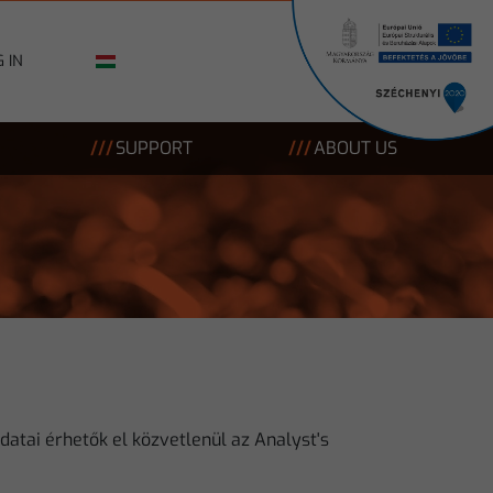
 IN
SUPPORT
ABOUT US
datai érhetők el közvetlenül az Analyst's