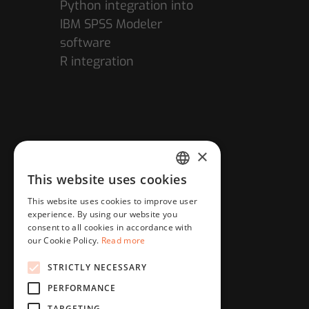
Python integration into
IBM SPSS Modeler
software
R integration
×
This website uses cookies
HUNGARIAN
This website uses cookies to improve user
ENGLISH
experience. By using our website you
consent to all cookies in accordance with
our Cookie Policy.
Read more
STRICTLY NECESSARY
PERFORMANCE
TARGETING