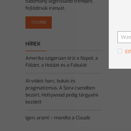
tudomány legfrissebb trendjeit,
fejlődésük irányát.
TOVÁBB
HÍREK
El
Amerika szigorúan őrzi a Napot, a
Földet, a Holdat és a Fabulát
AI-videó: harc, bukás és
pragmatizmus. A Sora csendben
bezárt, Hollywood pedig tárgyalni
kezdett
Igen, uram! – mondta a Claude