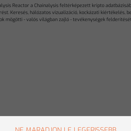
lysis Reactor a Chainalysis feltérképezett kripto adatbázisá
ést. Keresés, hálózatos vizualizáció, kockázati kiértékelés, b
 mögötti - valós világban zajló - tevékenységek felderítésé
NE MARADJON LE LEGFRISSEBB