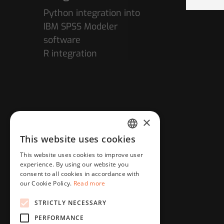
Python integration into
IBM SPSS Modeler
software
R integration
×
This website uses cookies
HUNGARIAN
This website uses cookies to improve user
ENGLISH
experience. By using our website you
consent to all cookies in accordance with
our Cookie Policy.
Read more
STRICTLY NECESSARY
PERFORMANCE