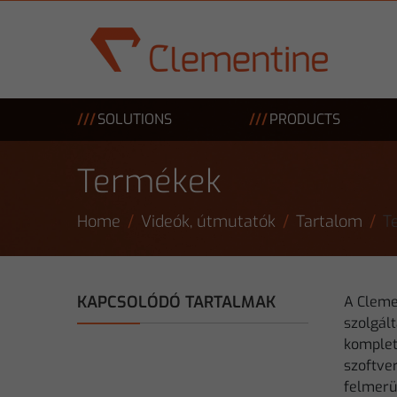
Skip to main content
SOLUTIONS
PRODUCTS
Termékek
Home
Videók, útmutatók
Tartalom
T
KAPCSOLÓDÓ TARTALMAK
A Cleme
szolgált
komplet
szoftve
felmerül