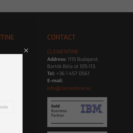
TINE
CONTACT
CLEMENTINE
Address:
1115 Budapest,
Bartók Béla út 105-113.
Tel:
+36 1 457 0561
E-mail:
info@clementine.hu
kozás