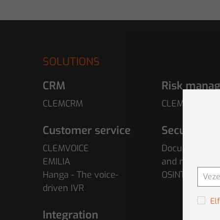
SOLUTIONS
CRM
Risk mana
CLEMCRM
CLEMRISK
Customer service
Security
CLEMVOICE
Document pro
EMILIA
and network a
Hanga - The voice-
OSINT
driven IVR
El
Integration