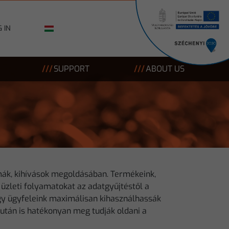
 IN
SUPPORT
ABOUT US
mák, kihívások megoldásában. Termékeink,
 üzleti folyamatokat az adatgyűjtéstől a
ogy ügyfeleink maximálisan kihasználhassák
után is hatékonyan meg tudják oldani a