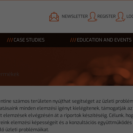
NEWSLETTER
REGISTER
LOG
CASE STUDIES
EDUCATION AND EVENTS
ermékek
ntine számos területen nyújthat segítséget az üzleti problé
atásaink minden elemzési igényt kielégítenek, támogatják az
t elemzések elvégzésén át a riportok készítéséig. Célunk, h
reink elemzési képességeit és a konzultációs együttműködés 
ő üzleti problémáikat.