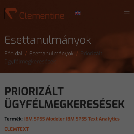
Skip to main content
Esettanulmányok
Főoldal
Esettanulmányok
Priorizált
ügyfélmegkeresések
PRIORIZÁLT
ÜGYFÉLMEGKERESÉSEK
Termék:
IBM SPSS Modeler
IBM SPSS Text Analytics
CLEMTEXT