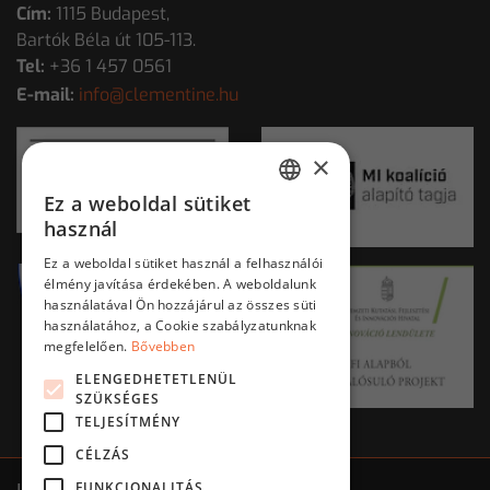
Cím:
1115 Budapest,
Bartók Béla út 105-113.
Tel:
+36 1 457 0561
E-mail:
info@clementine.hu
×
Ez a weboldal sütiket
HUNGARIAN
használ
ENGLISH
Ez a weboldal sütiket használ a felhasználói
élmény javítása érdekében. A weboldalunk
használatával Ön hozzájárul az összes süti
használatához, a Cookie szabályzatunknak
megfelelően.
Bővebben
ELENGEDHETETLENÜL
SZÜKSÉGES
TELJESÍTMÉNY
CÉLZÁS
FUNKCIONALITÁS