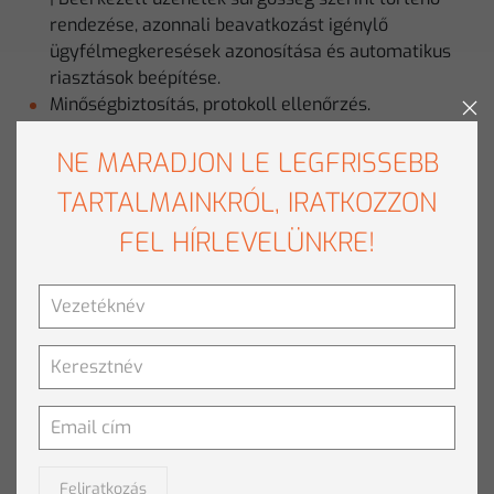
rendezése, azonnali beavatkozást igénylő
ügyfélmegkeresések azonosítása és automatikus
riasztások beépítése.
Minőségbiztosítás, protokoll ellenőrzés.
NE MARADJON LE LEGFRISSEBB
KAPCSOLÓDÓ TERMÉKEK
TARTALMAINKRÓL, IRATKOZZON
Szöveganalitika
FEL HÍRLEVELÜNKRE!
KAPCSOLÓDÓ TARTALMAK
Minőségbiztosítás a piackutatásban
Preventív panaszkezelés
Feliratkozás