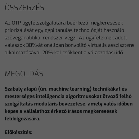
ÖSSZEGZÉS
Az OTP ügyfélszolgálatára beérkező megkeresések
priorizálását egy gépi tanulás technológiát használó
szöveganalitikai rendszer végzi. Az ügyfeleknek adott
válaszok 30%-át önállóan bonyolító virtuális asszisztens
alkalmazásával 20%-kal csökkent a válaszadási idő.
MEGOLDÁS
Szabály alapú (ún. machine learning) technikákat és
mesterséges intelligencia algoritmusokat ötvöző felhő
szolgáltatás moduláris bevezetése, amely valós időben
képes a vállalathoz érkező írásos megkeresések
feldolgozására.
Előkészítés: