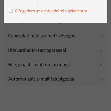
Többcsatornás ügyfélmérés
Elfogadom az adatvédelmi tájékoztatót
Stratégiai tervezés támogatása
Kapcsolati háló szabad szövegből
Hitelbírálat MI támogatással
Hanganalitikával a minőségért
Automatizált e-mail feldolgozás