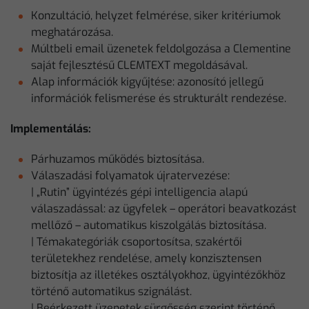
Konzultáció, helyzet felmérése, siker kritériumok
meghatározása.
Múltbeli email üzenetek feldolgozása a Clementine
saját fejlesztésű CLEMTEXT megoldásával.
Alap információk kigyűjtése: azonosító jellegű
információk felismerése és strukturált rendezése.
Implementálás:
Párhuzamos működés biztosítása.
Válaszadási folyamatok újratervezése:
| „Rutin” ügyintézés gépi intelligencia alapú
válaszadással: az ügyfelek – operátori beavatkozást
mellőző – automatikus kiszolgálás biztosítása.
| Témakategóriák csoportosítsa, szakértői
területekhez rendelése, amely konzisztensen
biztosítja az illetékes osztályokhoz, ügyintézőkhöz
történő automatikus szignálást.
| Beérkezett üzenetek sürgősség szerint történő