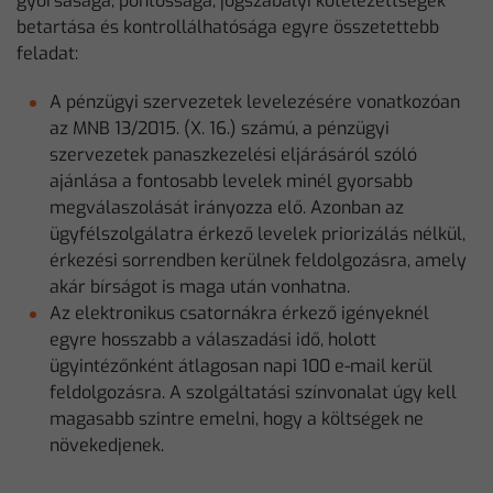
gyorsasága, pontossága, jogszabályi kötelezettségek
betartása és kontrollálhatósága egyre összetettebb
feladat:
A pénzügyi szervezetek levelezésére vonatkozóan
az MNB 13/2015. (X. 16.) számú, a pénzügyi
szervezetek panaszkezelési eljárásáról szóló
ajánlása a fontosabb levelek minél gyorsabb
megválaszolását irányozza elő. Azonban az
ügyfélszolgálatra érkező levelek priorizálás nélkül,
érkezési sorrendben kerülnek feldolgozásra, amely
akár bírságot is maga után vonhatna.
Az elektronikus csatornákra érkező igényeknél
egyre hosszabb a válaszadási idő, holott
ügyintézőnként átlagosan napi 100 e-mail kerül
feldolgozásra. A szolgáltatási színvonalat úgy kell
magasabb szintre emelni, hogy a költségek ne
növekedjenek.