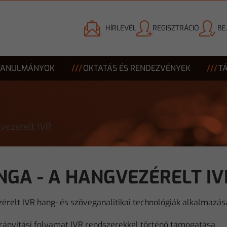
HÍRLEVÉL
REGISZTRÁCIÓ
BE
TANULMÁNYOK
OKTATÁS ÉS RENDEZVÉNYEK
T
vezérelt IVR
NGA - A HANGVEZÉRELT IV
érelt IVR hang- és szöveganalitikai technológiák alkalmazás
irányítási folyamat IVR rendszerekkel történő támogatása