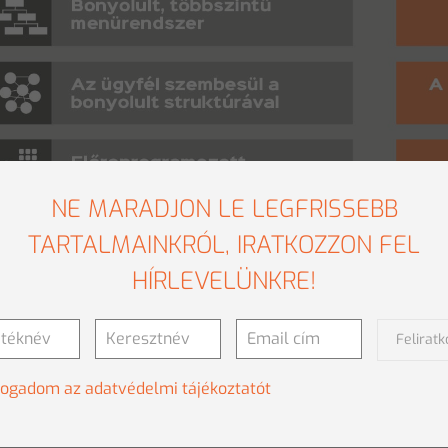
NE MARADJON LE LEGFRISSEBB
TARTALMAINKRÓL, IRATKOZZON FEL
HÍRLEVELÜNKRE!
Felirat
fogadom az adatvédelmi tájékoztatót