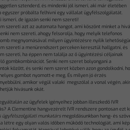
ggetlen sztenderd, és mindenki jól ismeri, aki már életében
 egyszer próbálta felhívni egy vállalat ügyfélszolgálatát.
 ismeri, de igazán senki nem szereti!
em szereti azt az automata hangot, ami köszönt minket a hív
Senki nem szereti, ahogy felsorolja, hogy melyik telefonos
mb megnyomásával milyen ügyintézésre nyílik lehetőségü
em szereti a menürendszert perceken keresztül hallgatni, és
m szereti, ha éppen nem találja az ő ügyintézési céljainak
lő gombkombinációt. Senki nem szeret bolyongani a
tok között, és senki nem szeret közben azon gondolkodni, h
 helyes gombot nyomott-e meg. És milyen jó érzés
yebbülni, amikor végül valaki megszólal a vonal végén, aki
hetjük hívásunk okát.
egyáltalán az ügyfelek igényeihez jobban illeszkedő IVR
s? A Clementine hangvezérelt IVR rendszere pontosan ezt kí
s ügyfélszolgálati munkatárs
megoldásunkban hang- és szövega
a létre egy olyan valós időben működő technológiát, ami kép
elési folyamatát. Hangával lehetővé válik, hogy az ügyfél a 