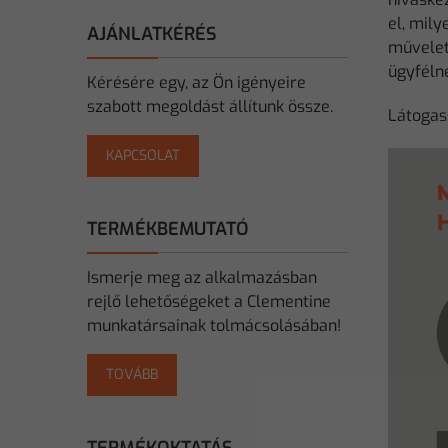
el, mily
AJÁNLATKÉRÉS
művelet
ügyféln
Kérésére egy, az Ön igényeire
szabott megoldást állítunk össze.
Látogas
KAPCSOLAT
TERMÉKBEMUTATÓ
Ismerje meg az alkalmazásban
rejlő lehetőségeket a Clementine
munkatársainak tolmácsolásában!
TOVÁBB