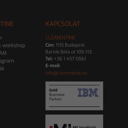
TINE
KAPCSOLAT
m
CLEMENTINE
s workshop
Cím:
1115 Budapest,
Bartók Béla út 105-113.
EAM
Tel:
+36 1 457 0561
ogram
E-mail:
ák
info@clementine.hu