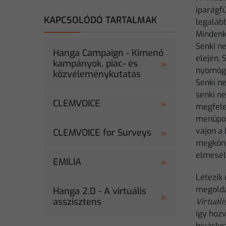
iparágfü
KAPCSOLÓDÓ TARTALMAK
legalább
Mindenki
Senki n
Hanga Campaign - Kimenő
elején. 
kampányok, piac- és
nyomógo
közvéleménykutatás
Senki n
senki ne
CLEMVOICE
megfele
menüpon
vajon a
CLEMVOICE for Surveys
megkönn
elmesél
EMILIA
Létezik 
megoldá
Hanga 2.0 - A virtuális
asszisztens
Virtuáli
így hozv
híváskez