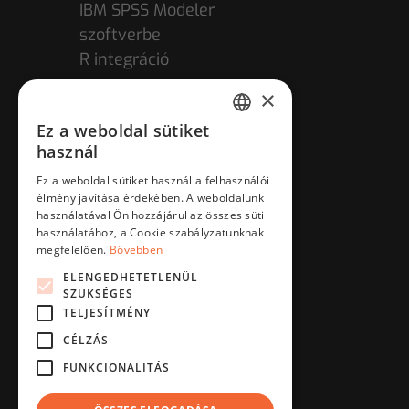
IBM SPSS Modeler
szoftverbe
R integráció
×
Ez a weboldal sütiket
HUNGARIAN
használ
ENGLISH
Ez a weboldal sütiket használ a felhasználói
élmény javítása érdekében. A weboldalunk
használatával Ön hozzájárul az összes süti
használatához, a Cookie szabályzatunknak
megfelelően.
Bővebben
ELENGEDHETETLENÜL
SZÜKSÉGES
TELJESÍTMÉNY
CÉLZÁS
FUNKCIONALITÁS