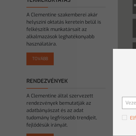
TERMÉKOKTATÁS
A Clementine szakemberei akár
helyszíni oktatás keretein belül is
felkészítik munkatársait az
alkalmazások leghatékonyabb
használatára.
TOVÁBB
RENDEZVÉNYEK
A Clementine által szervezett
rendezvények bemutatják az
adatbányászat és az adat
tudomány legfrissebb trendjeit,
El
fejlődésük irányát.