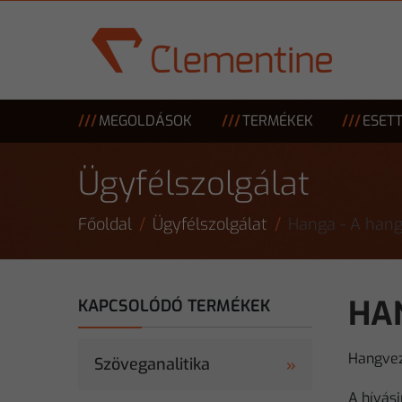
Skip to main content
MEGOLDÁSOK
TERMÉKEK
ESET
Ügyfélszolgálat
Főoldal
Ügyfélszolgálat
Hanga - A hang
HA
KAPCSOLÓDÓ TERMÉKEK
Hangvez
Szöveganalitika
A hívás