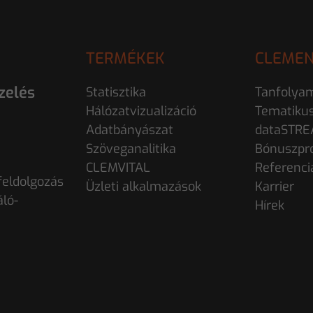
TERMÉKEK
CLEMEN
zelés
Statisztika
Tanfolya
Hálózatvizualizáció
Tematiku
Adatbányászat
dataSTR
Szöveganalitika
Bónuszpr
CLEMVITAL
Referenci
eldolgozás
Üzleti alkalmazások
Karrier
áló-
Hírek