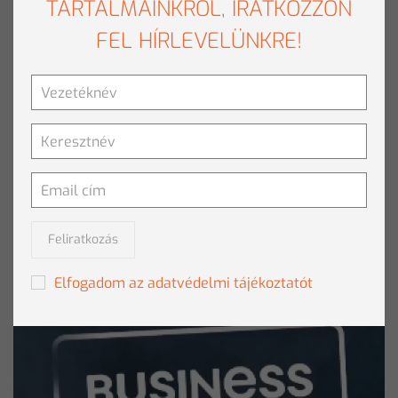
TARTALMAINKRÓL, IRATKOZZON
FEL HÍRLEVELÜNKRE!
Feliratkozás
Rövid animációs film Hangáról
Elfogadom az adatvédelmi tájékoztatót