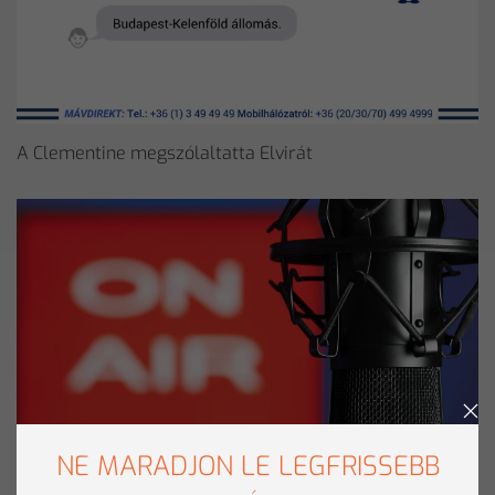
A Clementine megszólaltatta Elvirát
NE MARADJON LE LEGFRISSEBB
Elvira a Gépház informatikai magazinban is bizonyított