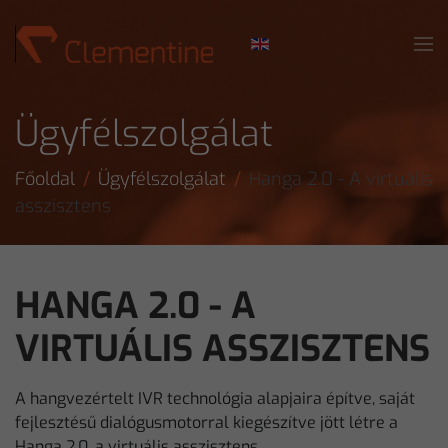
Skip to main content
Ügyfélszolgálat
Főoldal
Ügyfélszolgálat
Hanga 2.0 - A virtuális
asszisztens
HANGA 2.0 - A
VIRTUÁLIS ASSZISZTENS
A hangvezértelt IVR technológia alapjaira építve, saját
fejlesztésű dialógusmotorral kiegészítve jött létre a
Hanga 2.0, a virtuális asszisztens.