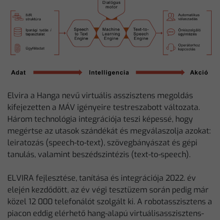
Elvira a Hanga nevű virtuális asszisztens megoldás
kifejezetten a MÁV igényeire testreszabott változata.
Három technológia integrációja teszi képessé, hogy
megértse az utasok szándékát és megválaszolja azokat:
leiratozás (speech-to-text), szövegbányászat és gépi
tanulás, valamint beszédszintézis (text-to-speech).
ELVIRA fejlesztése, tanítása és integrációja 2022. év
elején kezdődött, az év végi tesztüzem során pedig már
közel 12 000 telefonálót szolgált ki. A robotasszisztens a
piacon eddig elérhető hang-alapú virtuálisasszisztens-