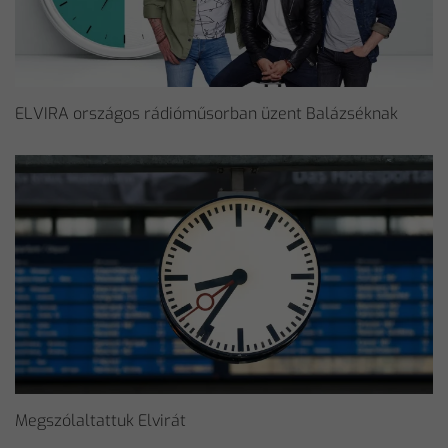
ELVIRA országos rádióműsorban üzent Balázséknak
Megszólaltattuk Elvirát