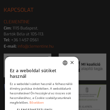
KAPCSOLAT
CLEMENTINE
Cím:
1115 Budapest,
Bartók Béla út 105-113.
Tel:
+36 1 457 0561
E-mail:
info@clementine.hu
×
Ez a weboldal sütiket
HUNGARIAN
használ
ENGLISH
Ez a weboldal sütiket használ a felhasználói
élmény javítása érdekében. A weboldalunk
használatával Ön hozzájárul az összes süti
használatához, a Cookie szabályzatunknak
megfelelően.
Bővebben
ELENGEDHETETLENÜL