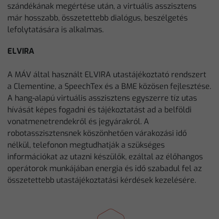
szándékának megértése után, a virtuális asszisztens
már hosszabb, összetettebb dialógus, beszélgetés
lefolytatására is alkalmas.
ELVIRA
A MÁV által használt ELVIRA utastájékoztató rendszert
a Clementine, a SpeechTex és a BME közösen fejlesztése.
A hang-alapú virtuális asszisztens egyszerre tíz utas
hívását képes fogadni és tájékoztatást ad a belföldi
vonatmenetrendekről és jegyárakról. A
robotasszisztensnek köszönhetően várakozási idő
nélkül, telefonon megtudhatják a szükséges
információkat az utazni készülők, ezáltal az élőhangos
operátorok munkájában energia és idő szabadul fel az
összetettebb utastájékoztatási kérdések kezelésére.