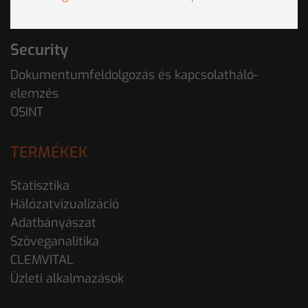
CLEMRISK
Security
Dokumentumfeldolgozás és kapcsolatháló-
elemzés
OSINT
TERMÉKEK
Statisztika
Hálózatvizualizáció
Adatbányászat
Szöveganalitika
CLEMVITAL
Üzleti alkalmazások