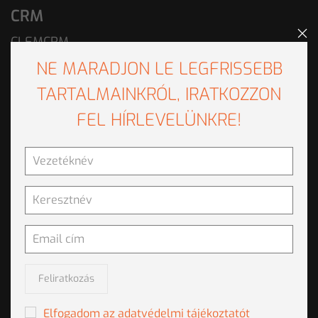
CRM
CLEMCRM
NE MARADJON LE LEGFRISSEBB
Ügyfélszolgálat
TARTALMAINKRÓL, IRATKOZZON
CLEMVOICE
FEL HÍRLEVELÜNKRE!
EMILIA
Hanga - A hangvezérelt IVR
Integráció
Python integráció az IBM SPSS Modeler szoftverbe
R integráció
Feliratkozás
Kockázatkezelés
Elfogadom az adatvédelmi tájékoztatót