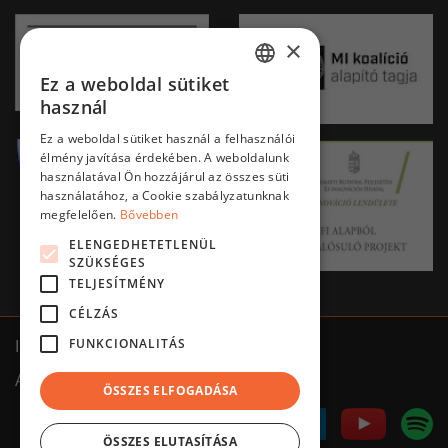
×
Ez a weboldal sütiket
HUNGARIAN
használ
ENGLISH
Ez a weboldal sütiket használ a felhasználói
élmény javítása érdekében. A weboldalunk
használatával Ön hozzájárul az összes süti
használatához, a Cookie szabályzatunknak
megfelelően.
Bővebben
ELENGEDHETETLENÜL
SZÜKSÉGES
TELJESÍTMÉNY
CÉLZÁS
FUNKCIONALITÁS
Impresszum
ÁSZF
Adatkezelés tájékoztató
ÖSSZES ELFOGADÁSA
ÖSSZES ELUTASÍTÁSA