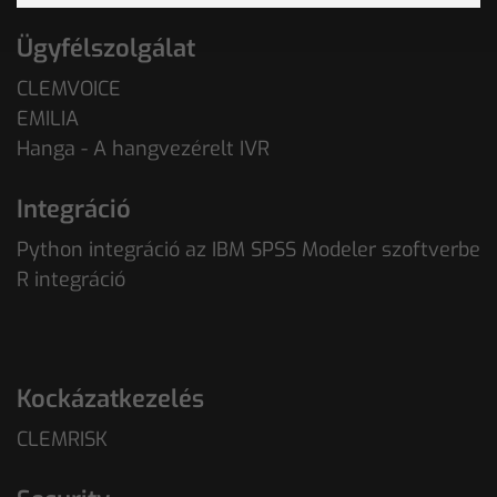
Ügyfélszolgálat
CLEMVOICE
EMILIA
Hanga - A hangvezérelt IVR
Integráció
Python integráció az IBM SPSS Modeler szoftverbe
R integráció
Kockázatkezelés
CLEMRISK