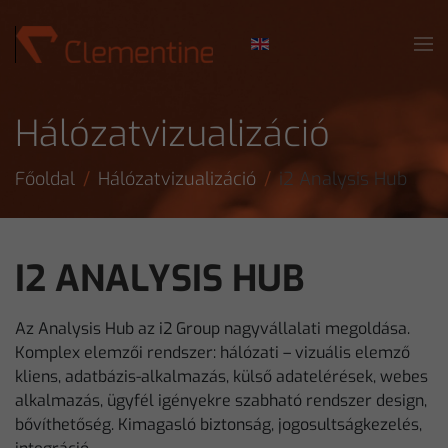
Skip to main content
Hálózatvizualizáció
Főoldal
Hálózatvizualizáció
i2 Analysis Hub
I2 ANALYSIS HUB
Az Analysis Hub az i2 Group nagyvállalati megoldása.
Komplex elemzői rendszer: hálózati – vizuális elemző
kliens, adatbázis-alkalmazás, külső adatelérések, webes
alkalmazás, ügyfél igényekre szabható rendszer design,
bővíthetőség. Kimagasló biztonság, jogosultságkezelés,