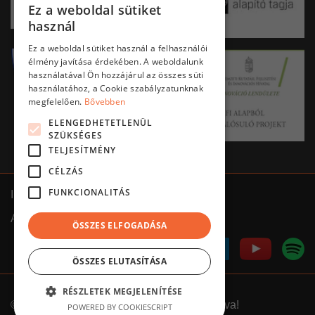
Ez a weboldal sütiket
HUNGARIAN
használ
ENGLISH
Ez a weboldal sütiket használ a felhasználói
élmény javítása érdekében. A weboldalunk
használatával Ön hozzájárul az összes süti
használatához, a Cookie szabályzatunknak
megfelelően.
Bővebben
ELENGEDHETETLENÜL
SZÜKSÉGES
TELJESÍTMÉNY
CÉLZÁS
FUNKCIONALITÁS
Impresszum
ÁSZF
Adatkezelés tájékoztató
ÖSSZES ELFOGADÁSA
ÖSSZES ELUTASÍTÁSA
RÉSZLETEK MEGJELENÍTÉSE
©
2026.
Clementine
///
Minden jog fenntartva!
POWERED BY COOKIESCRIPT