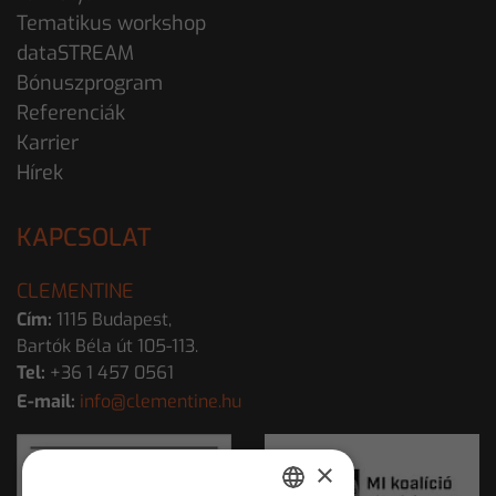
Tematikus workshop
dataSTREAM
Bónuszprogram
Referenciák
Karrier
Hírek
KAPCSOLAT
CLEMENTINE
Cím:
1115 Budapest,
Bartók Béla út 105-113.
Tel:
+36 1 457 0561
E-mail:
info@clementine.hu
×