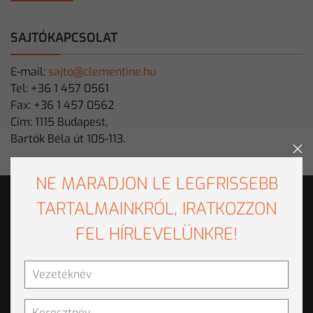
SAJTÓKAPCSOLAT
E-mail:
sajto@clementine.hu
Tel: +36 1 457 0561
Fax: +36 1 457 0562
Cím: 1115 Budapest,
Bartók Béla út 105-113.
NE MARADJON LE LEGFRISSEBB
TARTALMAINKRÓL, IRATKOZZON
MEGOLDÁSOK
FEL HÍRLEVELÜNKRE!
CRM
CLEMCRM
Ügyfélszolgálat