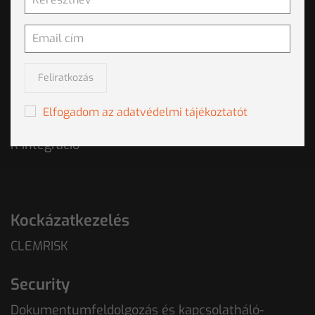
CLEMVOICE
EMILIA
Hanga - A hangvezérelt IVR
Feliratkozás
Integráció
Elfogadom az adatvédelmi tájékoztatót
Python integráció az IBM SPSS Modeler szoftverbe
R integráció
Kockázatkezelés
CLEMRISK
Security
Dokumentumfeldolgozás és kapcsolatháló-