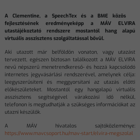
A Clementine, a SpeechTex és a BME közös
fejlesztésének eredményeképp a MÁV ELVIRA
utastájékoztató rendszere mostantól hang alapú
virtuális asszisztens szolgáltatással bővül.
Aki utazott már belföldön vonaton, vagy utazást
tervezett, egészen biztosan találkozott a MÁV ELVIRA
nevű népszerű menetrendkereső- és hozzá kapcsolódó
internetes jegyvásárlási rendszerével, amelynek célja:
leegyszerűsíteni és meggyorsítani az utazás előtti
előkészületeket. Mostantól egy hangalapú virtuális
asszisztens segítségével várakozási idő nélkül,
telefonon is megtudhatják a szükséges információkat az
utazni készülők.
A MÁV hivatalos sajtóközleménye:
https://www.mavcsoport.hu/mav-start/elvira-megszolal