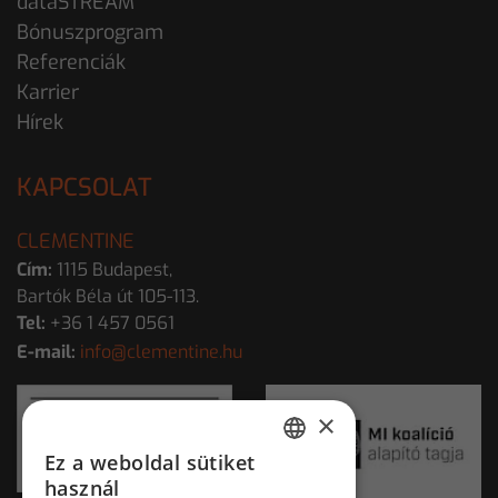
dataSTREAM
Bónuszprogram
Referenciák
Karrier
Hírek
KAPCSOLAT
CLEMENTINE
Cím:
1115 Budapest,
Bartók Béla út 105-113.
Tel:
+36 1 457 0561
E-mail:
info@clementine.hu
×
Ez a weboldal sütiket
HUNGARIAN
használ