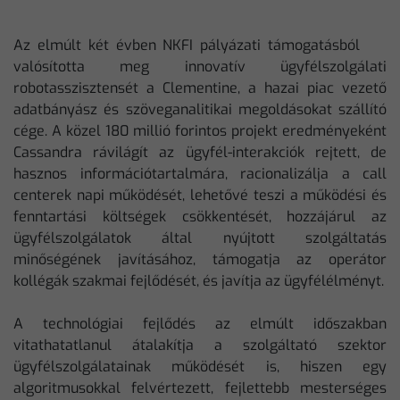
Az elmúlt két évben NKFI pályázati támogatásból
valósította meg innovatív ügyfélszolgálati
robotasszisztensét a Clementine, a hazai piac vezető
adatbányász és szöveganalitikai megoldásokat szállító
cége. A közel 180 millió forintos projekt eredményeként
Cassandra rávilágít az ügyfél-interakciók rejtett, de
hasznos információtartalmára, racionalizálja a call
centerek napi működését, lehetővé teszi a működési és
fenntartási költségek csökkentését, hozzájárul az
ügyfélszolgálatok által nyújtott szolgáltatás
minőségének javításához, támogatja az operátor
kollégák szakmai fejlődését, és javítja az ügyfélélményt.
A technológiai fejlődés az elmúlt időszakban
vitathatatlanul átalakítja a szolgáltató szektor
ügyfélszolgálatainak működését is, hiszen egy
algoritmusokkal felvértezett, fejlettebb mesterséges