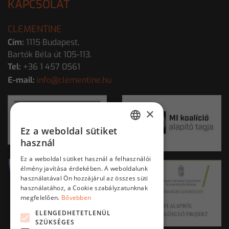
KAPCSOLAT
CLEMENTINE
Cím:
1115 Budapest,
Bartók Béla út 105-113.
Tel:
+36 1 457 0561
E-mail:
info@clementine.hu
×
Ez a weboldal sütiket
HUNGARIAN
használ
ENGLISH
Ez a weboldal sütiket használ a felhasználói
élmény javítása érdekében. A weboldalunk
használatával Ön hozzájárul az összes süti
használatához, a Cookie szabályzatunknak
megfelelően.
Bővebben
ELENGEDHETETLENÜL
SZÜKSÉGES