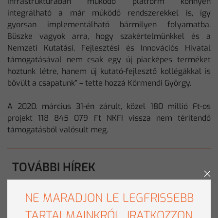
infrastruktúrában működő platform könnyen
integrálható a már működő rendszerekkel is, így
gyorsan implementálható bármilyen folyamatba.
Büszke vagyok arra, hogy szakértelmünkkel és a
Nemzeti Kutatási, Fejlesztési és Innovációs Hivatal
támogatásával nem csak egy új piacképes terméket
hoztunk létre, hanem új kutató-fejlesztő kollégákkal is
bővült a csapatunk” – tette hozzá Körmendi György.
A 2020. március 31-én zárult, közel 180 millió Ft-os
projekt 118 845 079 Ft NKFI vissza nem térítendő
támogatásból valósult meg.
TOVÁBBI HÍREK
LEGFRISSEBB HÍREK
NE MARADJON LE LEGFRISSEBB
TARTALMAINKRÓL, IRATKOZZON
NYELVÉBEN ÉL AZ MI, AVAGY KÍNA