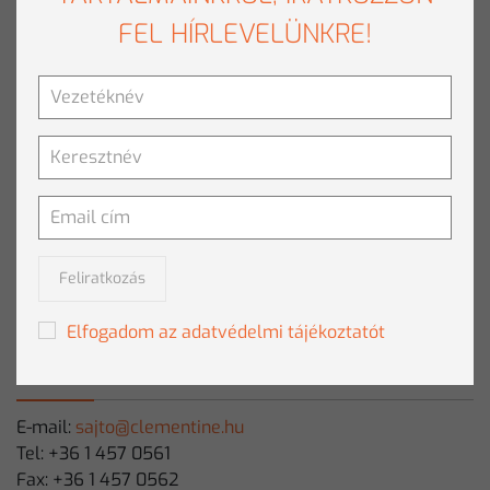
FEL HÍRLEVELÜNKRE!
ROBUSZTUS VÁLASZA A NYUGATI
MODELLEKRE
Tovább olvasom
»
SAJTÓ CSOMAG
Töltse le a Clementine bemutatkozó anyagát.
Feliratkozás
Letöltés
Elfogadom az adatvédelmi tájékoztatót
SAJTÓKAPCSOLAT
E-mail:
sajto@clementine.hu
Tel: +36 1 457 0561
Fax: +36 1 457 0562