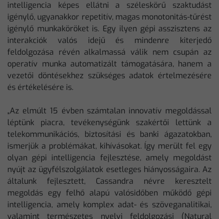
intelligencia képes ellátni a széleskörű szaktudást
igénylő, ugyanakkor repetitív, magas monotonitás-tűrést
igénylő munkaköröket is. Egy ilyen gépi asszisztens az
interakciók valós idejű és mindenre kiterjedő
feldolgozása révén alkalmassá válik nem csupán az
operatív munka automatizált támogatására, hanem a
vezetői döntésekhez szükséges adatok értelmezésére
és értékelésére is.
„Az elmúlt 15 évben számtalan innovatív megoldással
léptünk piacra, tevékenységünk szakértői lettünk a
telekommunikációs, biztosítási és banki ágazatokban,
ismerjük a problémákat, kihívásokat. Így merült fel egy
olyan gépi intelligencia fejlesztése, amely megoldást
nyújt az ügyfélszolgálatok esetleges hiányosságaira. Az
általunk fejlesztett, Cassandra névre keresztelt
megoldás egy felhő alapú valósidőben működő gépi
intelligencia, amely komplex adat- és szöveganalitikai,
valamint természetes nyelvi feldolgozási (Natural