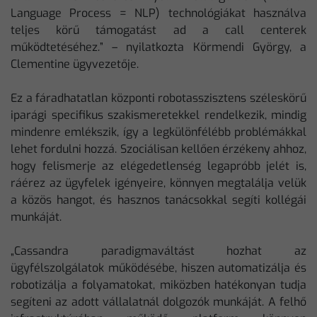
Language Process = NLP) technológiákat használva
teljes körű támogatást ad a call centerek
működtetéséhez.” – nyilatkozta Körmendi György, a
Clementine ügyvezetője.
Ez a fáradhatatlan központi robotasszisztens széleskörű
iparági specifikus szakismeretekkel rendelkezik, mindig
mindenre emlékszik, így a legkülönfélébb problémákkal
lehet fordulni hozzá. Szociálisan kellően érzékeny ahhoz,
hogy felismerje az elégedetlenség legapróbb jelét is,
ráérez az ügyfelek igényeire, könnyen megtalálja velük
a közös hangot, és hasznos tanácsokkal segíti kollégái
munkáját.
„Cassandra paradigmaváltást hozhat az
ügyfélszolgálatok működésébe, hiszen automatizálja és
robotizálja a folyamatokat, miközben hatékonyan tudja
segíteni az adott vállalatnál dolgozók munkáját. A felhő