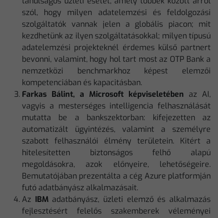
tanulságos üzleti esetet, amely többek között arról
szól, hogy milyen adatelemzési és feldolgozási
szolgáltatók vannak jelen a globális piacon; mit
kezdhetünk az ilyen szolgáltatásokkal; milyen típusú
adatelemzési projekteknél érdemes külső partnert
bevonni, valamint, hogy hol tart most az OTP Bank a
nemzetközi benchmarkhoz képest elemzői
kompetenciában és kapacitásban.
Farkas Bálint, a Microsoft képviseletében
az AI,
vagyis a mesterséges intelligencia felhasználását
mutatta be a bankszektorban: kifejezetten az
automatizált ügyintézés, valamint a személyre
szabott felhasználói élmény területein. Kitért a
hitelesítetten biztonságos felhő alapú
megoldásokra, azok előnyeire, lehetőségeire.
Bemutatójában prezentálta a cég Azure platformján
futó adatbányász alkalmazásait.
Az
IBM
adatbányász, üzleti elemző és alkalmazás
fejlesztésért felelős szakemberek véleményei