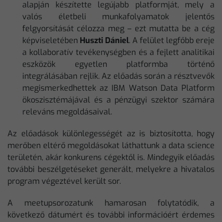
alapján készítette legújabb platformját, mely a
valós életbeli munkafolyamatok jelentős
felgyorsítását célozza meg – ezt mutatta be a cég
képviseletében
Huszti Dániel
. A felület legfőbb ereje
a kollaboratív tevékenységben és a fejlett analitikai
eszközök egyetlen platformba történő
integrálásában rejlik. Az előadás során a résztvevők
megismerkedhettek az IBM Watson Data Platform
ökoszisztémájával és a pénzügyi szektor számára
releváns megoldásaival.
Az előadások különlegességét az is biztosította, hogy
merőben eltérő megoldásokat láthattunk a data science
területén, akár konkurens cégektől is. Mindegyik előadás
további beszélgetéseket generált, melyekre a hivatalos
program végeztével került sor.
A meetupsorozatunk hamarosan folytatódik, a
következő dátumért és további információért érdemes