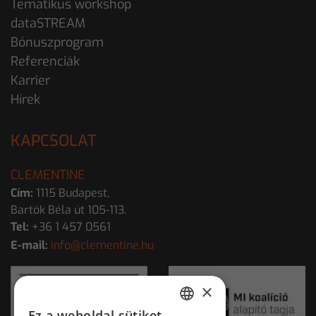
Tematikus workshop
dataSTREAM
Bónuszprogram
Referenciák
Karrier
Hírek
KAPCSOLAT
CLEMENTINE
Cím:
1115 Budapest,
Bartók Béla út 105-113.
Tel:
+36 1 457 0561
E-mail:
info@clementine.hu
×
Ez a weboldal sütiket