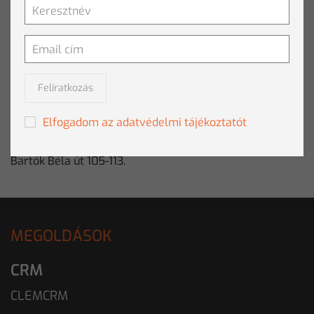
Letöltés
SAJTÓKAPCSOLAT
Feliratkozás
E-mail:
sajto@clementine.hu
Tel: +36 1 457 0561
Elfogadom az adatvédelmi tájékoztatót
Fax: +36 1 457 0562
Cím: 1115 Budapest,
Bartók Béla út 105-113.
MEGOLDÁSOK
CRM
CLEMCRM