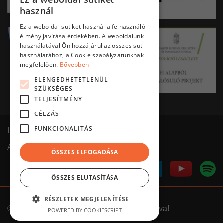
HUNGARIAN
használ
ENGLISH
Ez a weboldal sütiket használ a felhasználói
élmény javítása érdekében. A weboldalunk
használatával Ön hozzájárul az összes süti
használatához, a Cookie szabályzatunknak
megfelelően.
Bővebben
ELENGEDHETETLENÜL
SZÜKSÉGES
TELJESÍTMÉNY
CÉLZÁS
FUNKCIONALITÁS
Impresszum
ÁSZF
Adatkezelés tájékoztató
ÖSSZES ELFOGADÁSA
ÖSSZES ELUTASÍTÁSA
RÉSZLETEK MEGJELENÍTÉSE
©
2026.
Clementine
///
Minden jog fenntartva!
POWERED BY COOKIESCRIPT