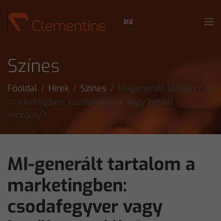
Skip to main content
Színes
Főoldal
Hírek
Színes
MI-generált tartalom a
marketingben: csodafegyver vagy besült
mordály?
MI-generált tartalom a
marketingben:
csodafegyver vagy