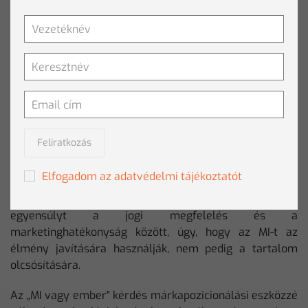
elkerüljék az „MI- washing" jelenségét és a fogyasztói
bizalomvesztést.
A transzparenciaparadoxon
A kutatási adatok alapján kirajzolódó trendek
túlmutatnak a puszta technológiai adaptáción. Bár az
etikai irányelvek a jelölést szorgalmazzák, a fogyasztói
Feliratkozás
pszichológia azt mutatja, hogy a „generált tartalom"
címke gyakran csökkenti az észlelt értéket. A fogyasztók
Elfogadom az adatvédelmi tájékoztatót
transzparenciára vágynak, de az MI-címke elriasztja őket
(még). A márkáknak emiatt meg kell találniuk az
egyensúlyt a jogi megfelelés és a
marketinghatékonyság között, úgy, hogy az MI-t az
élmény javítására használják, nem pedig a tartalom
olcsósítására.
Az „MI vagy ember" kérdés márkapozicionálási eszközzé