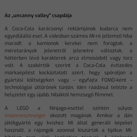
Az „uncanny valley" csapdája
A Coca-Cola karácsonyi reklámjának kudarca nem
egyedülálló eset. A videóban számos MI-re jellemző hiba
maradt: a kamionok kerekei nem forogtak, a
méretarányok jelenetről jelenetre változtak, a
háttérben lévő karakterek arca elmosódott vagy torz
volt. A szakértők szerint a Coca-Cola évtizedes
márkaépítést kockáztatott azért, hogy spóroljon a
gyártási költségeken vagy – egyfajta FOMO-ként –
technológiai úttörőnek tűnjön. Idén ráadásul tetézte a
helyzetet egy újabb, hibáktól hemzsegő filmmel.
A LEGO a Ninjago-esettel szintén súlyos
imázsveszteséget
okozott magának. Amikor a dán
játékgyártó egy kvízhez MI által generált képeket
használt, a rajongók azonnal kiszúrták a tipikus MI-