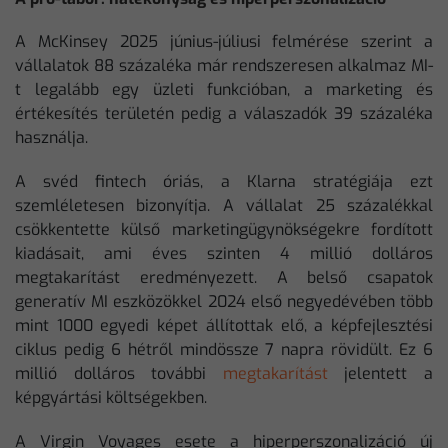
A McKinsey 2025 június-júliusi felmérése szerint a
vállalatok 88 százaléka már rendszeresen alkalmaz MI-
t legalább egy üzleti funkcióban, a marketing és
értékesítés területén pedig a válaszadók 39 százaléka
használja.
A svéd fintech óriás, a Klarna stratégiája ezt
szemléletesen bizonyítja. A vállalat 25 százalékkal
csökkentette külső marketingügynökségekre fordított
kiadásait, ami éves szinten 4 millió dolláros
megtakarítást eredményezett. A belső csapatok
generatív MI eszközökkel 2024 első negyedévében több
mint 1000 egyedi képet állítottak elő, a képfejlesztési
ciklus pedig 6 hétről mindössze 7 napra rövidült. Ez 6
millió dolláros további
megtakarítást
jelentett a
képgyártási költségekben.
A Virgin Voyages esete a hiperperszonalizáció új