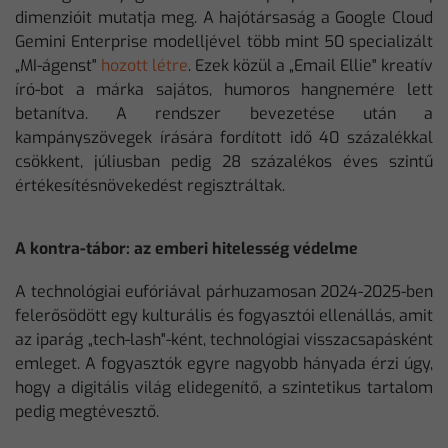
dimenzióit mutatja meg. A hajótársaság a Google Cloud
Gemini Enterprise modelljével több mint 50 specializált
„MI-ágenst"
hozott létre
. Ezek közül a „Email Ellie" kreatív
író-bot a márka sajátos, humoros hangnemére lett
betanítva. A rendszer bevezetése után a
kampányszövegek írására fordított idő 40 százalékkal
csökkent, júliusban pedig 28 százalékos éves szintű
értékesítésnövekedést regisztráltak.
A kontra-tábor: az emberi hitelesség védelme
A technológiai eufóriával párhuzamosan 2024-2025-ben
felerősödött egy kulturális és fogyasztói ellenállás, amit
az iparág „tech-lash"-ként, technológiai visszacsapásként
emleget. A fogyasztók egyre nagyobb hányada érzi úgy,
hogy a digitális világ elidegenítő, a szintetikus tartalom
pedig megtévesztő.