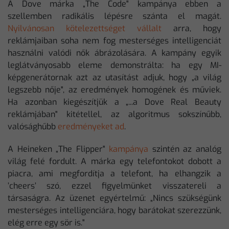
A Dove márka „The Code" kampánya ebben a
szellemben radikális lépésre szánta el magát.
Nyilvánosan kötelezettséget vállalt
arra, hogy
reklámjaiban soha nem fog mesterséges intelligenciát
használni valódi nők ábrázolására. A kampány egyik
leglátványosabb eleme demonstrálta: ha egy MI-
képgenerátornak azt az utasítást adjuk, hogy „a világ
legszebb nője", az eredmények homogének és műviek.
Ha azonban kiegészítjük a „...a Dove Real Beauty
reklámjában" kitétellel, az algoritmus sokszínűbb,
valósághűbb
eredményeket ad
.
A Heineken „The Flipper"
kampánya
szintén az analóg
világ felé fordult. A márka egy telefontokot dobott a
piacra, ami megfordítja a telefont, ha elhangzik a
’cheers’ szó, ezzel figyelmünket visszatereli a
társaságra. Az üzenet egyértelmű: „Nincs szükségünk
mesterséges intelligenciára, hogy barátokat szerezzünk,
elég erre egy sör is."