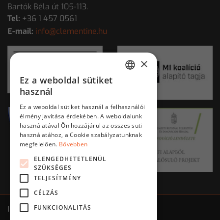
Bartók Béla út 105-113.
Tel:
+36 1 457 0561
E-mail:
info@clementine.hu
×
Ez a weboldal sütiket
HUNGARIAN
használ
ENGLISH
Ez a weboldal sütiket használ a felhasználói
élmény javítása érdekében. A weboldalunk
használatával Ön hozzájárul az összes süti
használatához, a Cookie szabályzatunknak
megfelelően.
Bővebben
ELENGEDHETETLENÜL
SZÜKSÉGES
TELJESÍTMÉNY
CÉLZÁS
FUNKCIONALITÁS
Impresszum
ÁSZF