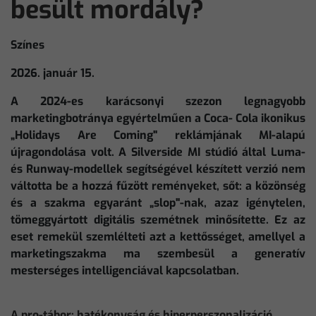
besült mordály?
Színes
2026. január 15.
A 2024-es karácsonyi szezon legnagyobb
marketingbotránya egyértelműen a Coca- Cola ikonikus
„Holidays Are Coming" reklámjának MI-alapú
újragondolása volt. A Silverside MI stúdió által Luma-
és Runway-modellek segítségével készített verzió nem
váltotta be a hozzá fűzött reményeket, sőt: a közönség
és a szakma egyaránt „slop"-nak, azaz igénytelen,
tömeggyártott digitális szemétnek minősítette. Ez az
eset remekül szemlélteti azt a kettősséget, amellyel a
marketingszakma ma szembesül a generatív
mesterséges intelligenciával kapcsolatban.
A pro-tábor: hatékonyság és hiperperszonalizáció