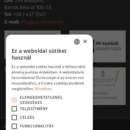
Cím:
1115 Budapest,
Bartók Béla út 105-113.
Tel:
+36 1 457 0561
E-mail:
info@clementine.hu
×
Ez a weboldal sütiket
HUNGARIAN
használ
ENGLISH
Ez a weboldal sütiket használ a felhasználói
élmény javítása érdekében. A weboldalunk
használatával Ön hozzájárul az összes süti
használatához, a Cookie szabályzatunknak
megfelelően.
Bővebben
ELENGEDHETETLENÜL
SZÜKSÉGES
TELJESÍTMÉNY
CÉLZÁS
FUNKCIONALITÁS
Impresszum
ÁSZF