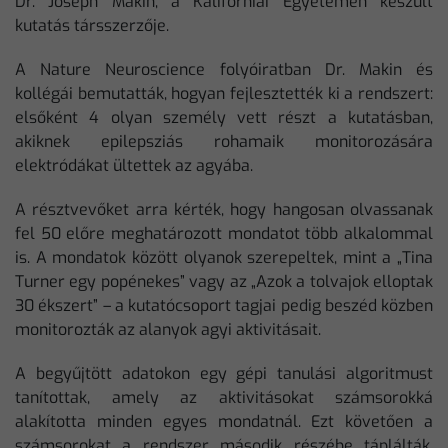
Dr. Joseph Makin, a Kaliforniai Egyetemen készült
kutatás társszerzője.
A Nature Neuroscience folyóiratban Dr. Makin és
kollégái bemutatták, hogyan fejlesztették ki a rendszert:
elsőként 4 olyan személy vett részt a kutatásban,
akiknek epilepsziás rohamaik monitorozására
elektródákat ültettek az agyába.
A résztvevőket arra kérték, hogy hangosan olvassanak
fel 50 előre meghatározott mondatot több alkalommal
is. A mondatok között olyanok szerepeltek, mint a „Tina
Turner egy popénekes” vagy az „Azok a tolvajok elloptak
30 ékszert” – a kutatócsoport tagjai pedig beszéd közben
monitorozták az alanyok agyi aktivitásait.
A begyűjtött adatokon egy gépi tanulási algoritmust
tanítottak, amely az aktivitásokat számsorokká
alakította minden egyes mondatnál. Ezt követően a
számsorokat a rendszer második részébe táplálták,