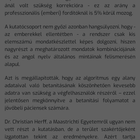
ánál volt szükség korrekcióra - ez az arány a
professzionális (emberi) fordítóknál is 5% körül mozog.
A kutatócsoport nem győzi azonban hangsúlyozni, hogy -
az emberekkel ellentétben - a rendszer csak kis
elemszámú mondatkészlettel képes dolgozni, hiszen
nagyrészt a meghatározott mondatok kombinációjának
és az angol nyelv általános mintáinak felismerésén
alapul.
Azt is megállapították, hogy az algoritmus egy alany
adataival való betanításának köszönhetően kevesebb
adatra van szükség a végfelhasználók részéről – ezzel
jelentősen megkönnyítve a betanítási folyamatot a
jövőbeli páciensek számára.
Dr. Christian Herff, a Maastrichti Egyetemről ugyan nem
vett részt a kutatásban, de a terület szakértőjeként
izgatottan tekint az eredményekre. Azért tartja