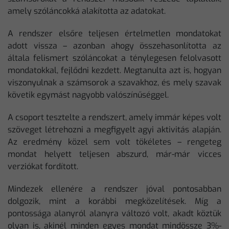
amely szóláncokká alakította az adatokat.
A rendszer elsőre teljesen értelmetlen mondatokat
adott vissza – azonban ahogy összehasonlította az
általa felismert szóláncokat a ténylegesen felolvasott
mondatokkal, fejlődni kezdett. Megtanulta azt is, hogyan
viszonyulnak a számsorok a szavakhoz, és mely szavak
követik egymást nagyobb valószínűséggel.
A csoport tesztelte a rendszert, amely immár képes volt
szöveget létrehozni a megfigyelt agyi aktivitás alapján.
Az eredmény közel sem volt tökéletes – rengeteg
mondat helyett teljesen abszurd, már-már vicces
verziókat fordított.
Mindezek ellenére a rendszer jóval pontosabban
dolgozik, mint a korábbi megközelítések. Míg a
pontossága alanyról alanyra változó volt, akadt köztük
olyan is, akinél minden egyes mondat mindössze 3%-