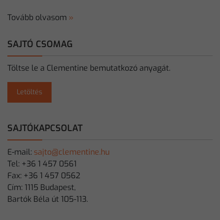
Tovább olvasom
»
SAJTÓ CSOMAG
Töltse le a Clementine bemutatkozó anyagát.
Letöltés
SAJTÓKAPCSOLAT
E-mail:
sajto@clementine.hu
Tel: +36 1 457 0561
Fax: +36 1 457 0562
Cím: 1115 Budapest,
Bartók Béla út 105-113.