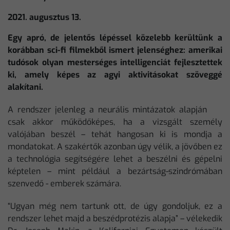
2021. augusztus 13.
Egy apró, de jelentős lépéssel közelebb kerültünk a
korábban sci-fi filmekből ismert jelenséghez: amerikai
tudósok olyan mesterséges intelligenciát fejlesztettek
ki, amely képes az agyi aktivitásokat szöveggé
alakítani.
A rendszer jelenleg a neurális mintázatok alapján
csak akkor működőképes, ha a vizsgált személy
valójában beszél – tehát hangosan ki is mondja a
mondatokat. A szakértők azonban úgy vélik, a jövőben ez
a technológia segítségére lehet a beszélni és gépelni
képtelen – mint például a bezártság-szindrómában
szenvedő - emberek számára.
“Ugyan még nem tartunk ott, de úgy gondoljuk, ez a
rendszer lehet majd a beszédprotézis alapja” – vélekedik