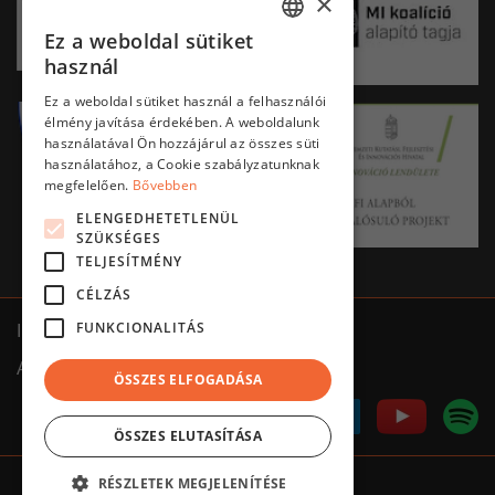
×
Ez a weboldal sütiket
HUNGARIAN
használ
ENGLISH
Ez a weboldal sütiket használ a felhasználói
élmény javítása érdekében. A weboldalunk
használatával Ön hozzájárul az összes süti
használatához, a Cookie szabályzatunknak
megfelelően.
Bővebben
ELENGEDHETETLENÜL
SZÜKSÉGES
TELJESÍTMÉNY
CÉLZÁS
FUNKCIONALITÁS
Impresszum
ÁSZF
Adatkezelés tájékoztató
ÖSSZES ELFOGADÁSA
ÖSSZES ELUTASÍTÁSA
RÉSZLETEK MEGJELENÍTÉSE