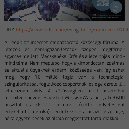
LINK:
https://www.reddit.com/r/singularity/comments/17t
A reddit az internet meghatározó közösségi fóruma. A
létezők és nem-igazán-létezők szépen megférnek
egymás mellett. Macskabéka, űrfa és a lézertojás mind -
mind téma. Nem meglepő, hogy a kimondottan izgalmas
és aktuális ügyeknek érdemi közössége van; így eshet
meg, hogy 1,6 millió tagja van a technológiai
szingularitással foglalkozó csoportnak, és egy ezrelékük
jellemzően aktív. A közösségben bárki posztolhat
bármilyen néven, és így tett MassiveWasabi is, aki 8.600
poszttal és 36.000 karmával (nettó kedvelésként
értékelhető metrika) rendelkezik - ami azt jelzi, hogy
néha egyetértenek az általa megosztott tartalmakkal.