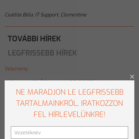
Csatlós Béla, IT Support, Clementine
TOVÁBBI HÍREK
LEGFRISSEBB HÍREK
Vélemény
ARANYAT ÉR: MI A SPORTBAN
NE MARADJON LE LEGFRISSEBB
Tovább olvasom
»
TARTALMAINKRÓL, IRATKOZZON
FEL HÍRLEVELÜNKRE!
SAJTÓ CSOMAG