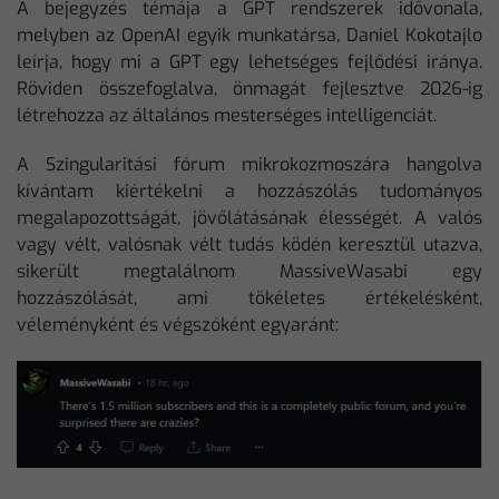
A bejegyzés témája a GPT rendszerek idővonala,
melyben az OpenAI egyik munkatársa, Daniel Kokotajlo
leírja, hogy mi a GPT egy lehetséges fejlődési iránya.
Röviden összefoglalva, önmagát fejlesztve 2026-ig
létrehozza az általános mesterséges intelligenciát.
A Szingularitási fórum mikrokozmoszára hangolva
kívántam kiértékelni a hozzászólás tudományos
megalapozottságát, jövőlátásának élességét. A valós
vagy vélt, valósnak vélt tudás ködén keresztül utazva,
sikerült megtalálnom MassiveWasabi egy
hozzászólását, ami tökéletes értékelésként,
véleményként és végszóként egyaránt: