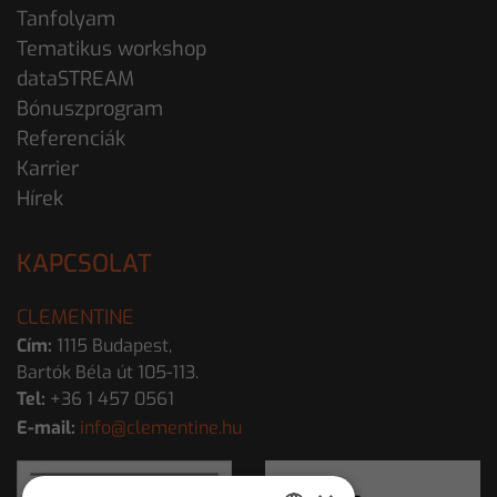
Tanfolyam
Tematikus workshop
dataSTREAM
Bónuszprogram
Referenciák
Karrier
Hírek
KAPCSOLAT
CLEMENTINE
Cím:
1115 Budapest,
Bartók Béla út 105-113.
Tel:
+36 1 457 0561
E-mail:
info@clementine.hu