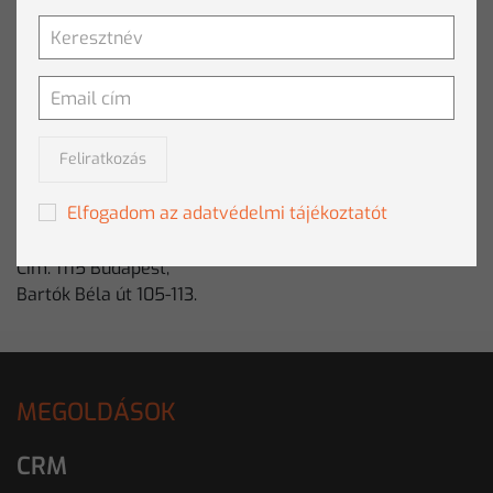
Töltse le a Clementine bemutatkozó anyagát.
Letöltés
SAJTÓKAPCSOLAT
Feliratkozás
E-mail:
sajto@clementine.hu
Elfogadom az adatvédelmi tájékoztatót
Tel: +36 1 457 0561
Fax: +36 1 457 0562
Cím: 1115 Budapest,
Bartók Béla út 105-113.
MEGOLDÁSOK
CRM