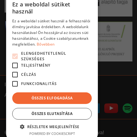
Ez a weboldal sütiket
HUNGARIAN
használ
ENGLISH
Ez a weboldal sütiket használ a felhasználói
élmény javítása érdekében. A weboldalunk
használatával Ön hozzájárul az összes süti
használatához, a Cookie szabályzatunknak
megfelelően.
Bővebben
ELENGEDHETETLENÜL
SZÜKSÉGES
TELJESÍTMÉNY
CÉLZÁS
FUNKCIONALITÁS
Impresszum
ÁSZF
Adatkezelés tájékoztató
ÖSSZES ELFOGADÁSA
ÖSSZES ELUTASÍTÁSA
RÉSZLETEK MEGJELENÍTÉSE
©
2026.
Clementine
///
Minden jog fenntartva!
POWERED BY COOKIESCRIPT