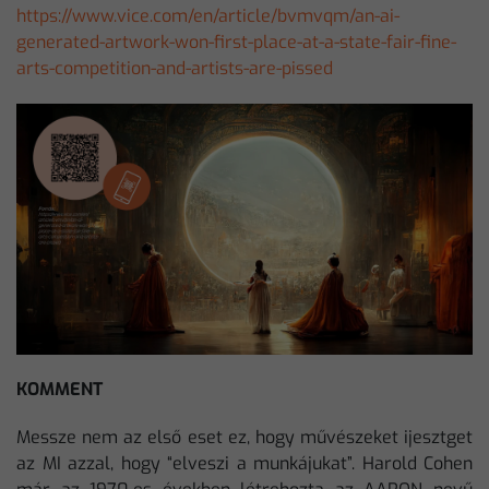
https://www.vice.com/en/article/bvmvqm/an-ai-
generated-artwork-won-first-place-at-a-state-fair-fine-
arts-competition-and-artists-are-pissed
KOMMENT
Messze nem az első eset ez, hogy művészeket ijesztget
az MI azzal, hogy “elveszi a munkájukat”. Harold Cohen