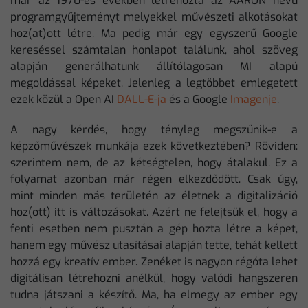
már az 1970-es években létrehozta az AARON nevű
programgyűjteményt melyekkel művészeti alkotásokat
hoz(at)ott létre. Ma pedig már egy egyszerű Google
kereséssel számtalan honlapot találunk, ahol szöveg
alapján generálhatunk állítólagosan MI alapú
megoldással képeket. Jelenleg a legtöbbet emlegetett
ezek közül a Open AI
DALL-E-ja
és a Google
Imagenje
.
A nagy kérdés, hogy tényleg megszűnik-e a
képzőművészek munkája ezek következtében? Röviden:
szerintem nem, de az kétségtelen, hogy átalakul. Ez a
folyamat azonban már régen elkezdődött. Csak úgy,
mint minden más területén az életnek a digitalizáció
hoz(ott) itt is változásokat. Azért ne felejtsük el, hogy a
fenti esetben nem pusztán a gép hozta létre a képet,
hanem egy művész utasításai alapján tette, tehát kellett
hozzá egy kreatív ember. Zenéket is nagyon régóta lehet
digitálisan létrehozni anélkül, hogy valódi hangszeren
tudna játszani a készítő. Ma, ha elmegy az ember egy