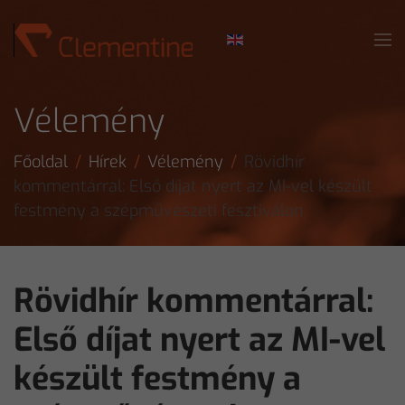
Skip to main content
Vélemény
Főoldal
Hírek
Vélemény
Rövidhír
kommentárral: Első díjat nyert az MI-vel készült
festmény a szépművészeti fesztiválon
Rövidhír kommentárral:
Első díjat nyert az MI-vel
készült festmény a