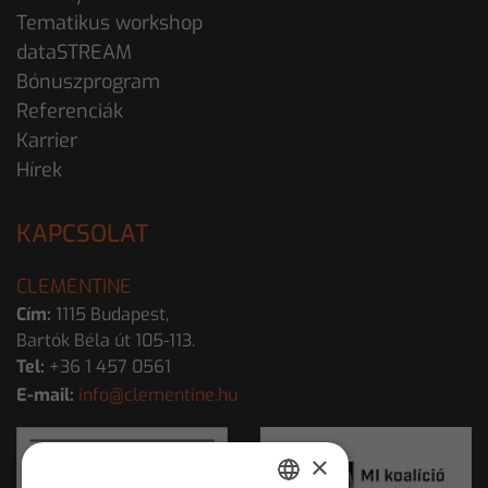
Tematikus workshop
dataSTREAM
Bónuszprogram
Referenciák
Karrier
Hírek
KAPCSOLAT
CLEMENTINE
Cím:
1115 Budapest,
Bartók Béla út 105-113.
Tel:
+36 1 457 0561
E-mail:
info@clementine.hu
×