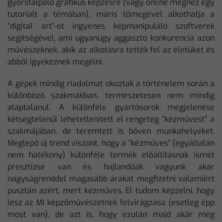
gyorstalpaló grafikus képzésre (vagy online megnéz egy
tutorialt a témában), máris tömegével alkothatja a
“digital art”-ot ingyenes képmanipuláló szoftverek
segítségével, ami ugyanúgy aggasztó konkurencia azon
művészeknek, akik az alkotásra tették fel az életüket és
abból igyekeznek megélni.
A gépek mindig riadalmat okoztak a történelem során a
különböző szakmákban, természetesen nem mindig
alaptalanul. A különféle gyártósorok megjelenése
kétségtelenül lehetetlenített el rengeteg “kézművest” a
szakmájában, de teremtett is bőven munkahelyeket.
Meglepő új trend viszont, hogy a “kézműves” (egyáltalán
nem hatékony) különféle termék előállításnak ismét
presztízse van és hajlandóak vagyunk akár
nagyságrenddel magasabb árakat megfizetni valamiért
pusztán azért, mert kézműves. El tudom képzelni, hogy
lesz az MI képzőművészetnek felvirágzása (esetleg épp
most van), de azt is, hogy ezután majd akár még